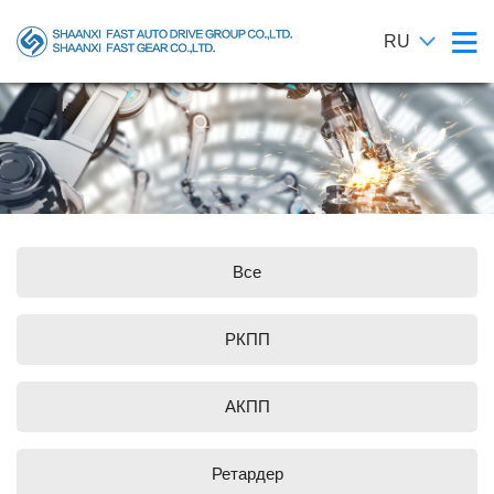
RU
Все
РКПП
АКПП
Ретардер