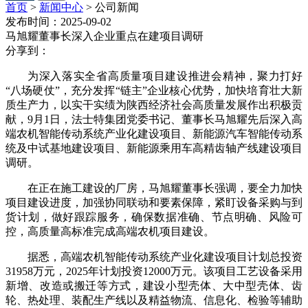
首页
>
新闻中心
>
公司新闻
发布时间：2025-09-02
马旭耀董事长深入企业重点在建项目调研
分享到：
为深入落实全省高质量项目建设推进会精神，聚力打好
“八场硬仗”，充分发挥“链主”企业核心优势，加快培育壮大新
质生产力，以实干实绩为陕西经济社会高质量发展作出积极贡
献，9月1日，法士特集团党委书记、董事长马旭耀先后深入高
端农机智能传动系统产业化建设项目、新能源汽车智能传动系
统及中试基地建设项目、新能源乘用车高精齿轴产线建设项目
调研。
在正在施工建设的厂房，马旭耀董事长强调，要全力加快
项目建设进度，加强协同联动和要素保障，紧盯设备采购与到
货计划，做好跟踪服务，确保数据准确、节点明确、风险可
控，高质量高标准完成高端农机项目建设。
据悉，高端农机智能传动系统产业化建设项目计划总投资
31958万元，2025年计划投资12000万元。该项目工艺设备采用
新增、改造或搬迁等方式，建设小型壳体、大中型壳体、齿
轮、热处理、装配生产线以及精益物流、信息化、检验等辅助